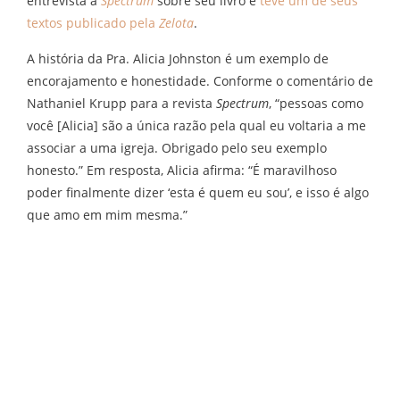
entrevista à
Spectrum
sobre seu livro e
teve um de seus
textos publicado pela
Zelota
.
A história da Pra. Alicia Johnston é um exemplo de
encorajamento e honestidade. Conforme o comentário de
Nathaniel Krupp para a revista
Spectrum
, “pessoas como
você [Alicia] são a única razão pela qual eu voltaria a me
associar a uma igreja. Obrigado pelo seu exemplo
honesto.” Em resposta, Alicia afirma: “É maravilhoso
poder finalmente dizer ‘esta é quem eu sou’, e isso é algo
que amo em mim mesma.”