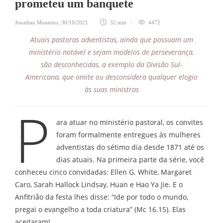
prometeu um banquete
Jonathan Monteiro
,
30/10/2021
32 min
4472
Atuais pastoras adventistas, ainda que possuam um
ministério notável e sejam modelos de perseverança,
são desconhecidas, a exemplo da Divisão Sul-
Americana, que omite ou desconsidera qualquer elogio
às suas ministras
P
ara atuar no ministério pastoral, os convites
foram formalmente entregues às mulheres
adventistas do sétimo dia desde 1871 até os
dias atuais. Na primeira parte da série, você
conheceu cinco convidadas: Ellen G. White, Margaret
Caro, Sarah Hallock Lindsay, Huan e Hao Ya Jie. E o
Anfitrião da festa lhes disse: “Ide por todo o mundo,
pregai o evangelho a toda criatura” (Mc 16.15). Elas
aceitaram!