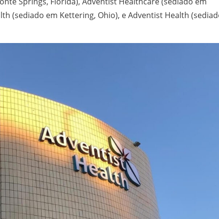
te Springs, Flórida), Adventist Healthcare (sediado em
lth (sediado em Kettering, Ohio), e Adventist Health (sedia