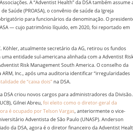
e Associações. A “Adventist Health” da DSA também assume 
de Saúde (PROASA), o convênio de saúde da Igreja
 obrigatório para funcionários da denominação. O president
SA — cujo patrimônio líquido, em 2020, foi reportado em
 Köhler, atualmente secretário da AG, retirou os fundos
 uma entidade sul-americana alinhada com a Adventist Ris
 Adventist Risk Management South America. O conselho da
 ARM, Inc., após uma auditoria identificar “irregularidades
alidade de “caixa dois”
na DSA.
a DSA criou novos cargos para administradores da Divisão.
(UCB), Gilnei Abreu,
foi eleito como o diretor-geral da
gora é ocupado por Telson Vargas
, anteriormente o vice-
niversitário Adventista de São Paulo (UNASP). Anderson
ado da DSA, agora é o diretor financeiro da Adventist Healt