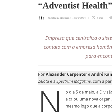
“Adventist Health”
Spectrum Magazine
,
15/06/2024
4 min
Empresa que centraliza o sist
contato com a empresa homôni
para encont
Por
Alexander Carpenter
e
André Kan
Zelota
e a
Spectrum Magazine
, com a pa
N
o dia 5 de maio, a Divis
e criou uma nova organ
mesmo logo que a corpor