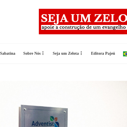
 Sabatina
Sobre Nós
Seja um Zelota
Editora Pajeú