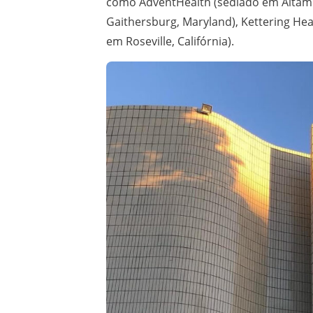
como AdventHealth (sediado em Altamon
Gaithersburg, Maryland), Kettering Hea
em Roseville, Califórnia).