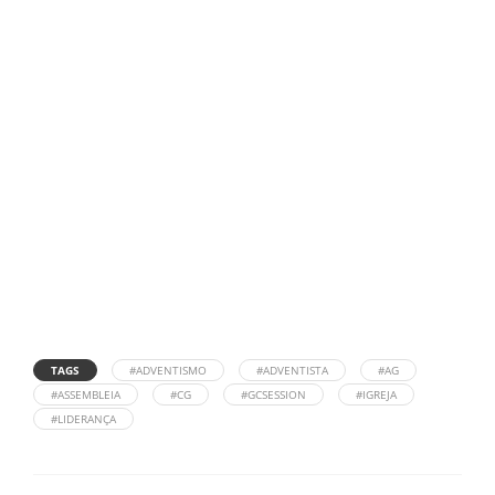
TAGS
#ADVENTISMO
#ADVENTISTA
#AG
#ASSEMBLEIA
#CG
#GCSESSION
#IGREJA
#LIDERANÇA