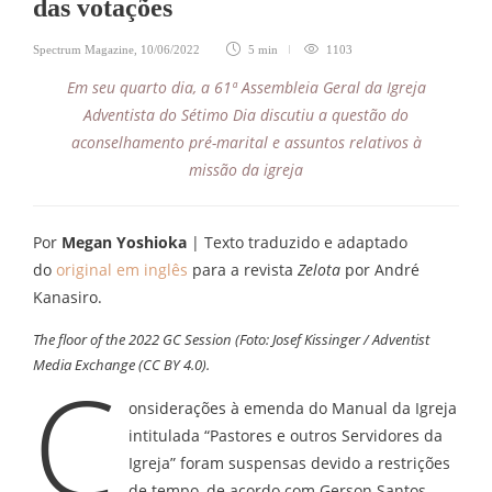
das votações
Spectrum Magazine
,
10/06/2022
5 min
1103
Em seu quarto dia, a 61ª Assembleia Geral da Igreja
Adventista do Sétimo Dia discutiu a questão do
aconselhamento pré-marital e assuntos relativos à
missão da igreja
Por
Megan Yoshioka
| Texto traduzido e adaptado
do
original em inglês
para a revista
Zelota
por André
Kanasiro.
The floor of the 2022 GC Session (Foto: Josef Kissinger / Adventist
Media Exchange (CC BY 4.0).
C
onsiderações à emenda do Manual da Igreja
intitulada “Pastores e outros Servidores da
Igreja” foram suspensas devido a restrições
de tempo, de acordo com Gerson Santos,