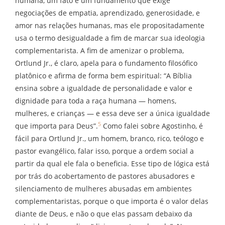
humana, um fato e um fundamento que exige
negociações de empatia, aprendizado, generosidade, e
amor nas relações humanas, mas ele propositadamente
usa o termo desigualdade a fim de marcar sua ideologia
complementarista. A fim de amenizar o problema,
Ortlund Jr., é claro, apela para o fundamento filosófico
platônico e afirma de forma bem espiritual: “A Bíblia
ensina sobre a igualdade de personalidade e valor e
dignidade para toda a raça humana — homens,
mulheres, e crianças — e essa deve ser a única igualdade
5
que importa para Deus”.
Como falei sobre Agostinho, é
fácil para Ortlund Jr., um homem, branco, rico, teólogo e
pastor evangélico, falar isso, porque a ordem social a
partir da qual ele fala o beneficia. Esse tipo de lógica está
por trás do acobertamento de pastores abusadores e
silenciamento de mulheres abusadas em ambientes
complementaristas, porque o que importa é o valor delas
diante de Deus, e não o que elas passam debaixo da