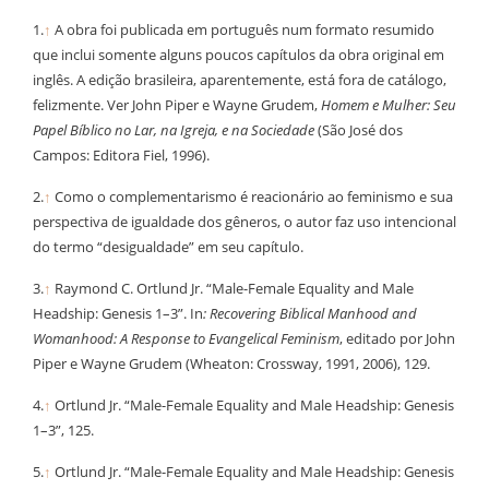
1.
↑
A obra foi publicada em português num formato resumido
que inclui somente alguns poucos capítulos da obra original em
inglês. A edição brasileira, aparentemente, está fora de catálogo,
felizmente. Ver John Piper e Wayne Grudem,
Homem e Mulher: Seu
Papel Bíblico no Lar, na Igreja, e na Sociedade
(São José dos
Campos: Editora Fiel, 1996).
2.
↑
Como o complementarismo é reacionário ao feminismo e sua
perspectiva de igualdade dos gêneros, o autor faz uso intencional
do termo “desigualdade” em seu capítulo.
3.
↑
Raymond C. Ortlund Jr. “Male-Female Equality and Male
Headship: Genesis 1–3”. In
: Recovering Biblical Manhood and
Womanhood: A Response to Evangelical Feminism
, editado por John
Piper e Wayne Grudem (Wheaton: Crossway, 1991, 2006), 129.
4.
↑
Ortlund Jr. “Male-Female Equality and Male Headship: Genesis
1–3”, 125.
5.
↑
Ortlund Jr. “Male-Female Equality and Male Headship: Genesis