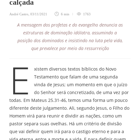
calçada
André Castro
,
03/11/2021
6 min
1763
A mensagem dos profetas e do evangelho denuncia as
estruturas de dominação idólatra, assumindo a
posição dos dominados e insistindo na luta pela vida,
que prevalece por meio da ressurreição
E
xistem diversos textos bíblicos do Novo
Testamento que falam de uma segunda
vinda de Jesus; um momento em que o juízo
do Senhor será concretizado, de uma vez por
todas. Em Mateus 25.31-46, temos uma forma um pouco
diferente deste julgamento. Ali, segundo Jesus, o Filho do
Homem virá para reunir e dividir as nações, como um
pastor separa suas ovelhas. Há um critério de divisão
que vai definir quem irá para o castigo eterno e para a
vida eterna, entre a morte e a vida. E para definir quem