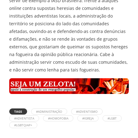
servir de exemplo à IASD brasileira: frente a ataques
online
contra supostas heresias de comunidades e
instituições adventistas locais, a administração do
território se posiciona do lado das comunidades
afetadas, ouvindo-as e defendendo-as contra denúncias
e difamações, e não se rende às vontades de grupos
externos, que gostariam de queimar os supostos hereges
na fogueira da opinião pública reacionária. Cabe à
administração servir como escudo de suas comunidades,
e não servir como lenha para tais fogueiras.
TAGS
#ADMINISTRAÇÃO
#ADVENTISMO
#ADVENTISTA
#HOMOFOBIA
#IGREJA
#LGBT
#LGBTQIAP+