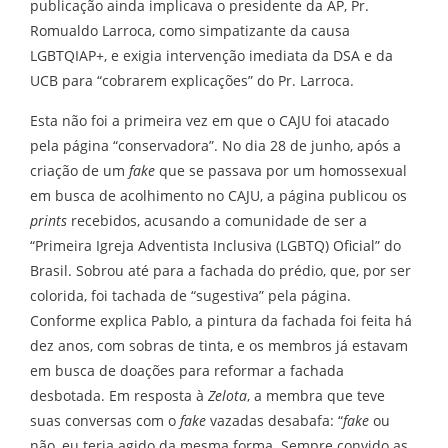
publicação ainda implicava o presidente da AP, Pr.
Romualdo Larroca, como simpatizante da causa
LGBTQIAP+, e exigia intervenção imediata da DSA e da
UCB para “cobrarem explicações” do Pr. Larroca.
Esta não foi a primeira vez em que o CAJU foi atacado
pela página “conservadora”. No dia 28 de junho, após a
criação de um
fake
que se passava por um homossexual
em busca de acolhimento no CAJU, a página publicou os
prints
recebidos, acusando a comunidade de ser a
“Primeira Igreja Adventista Inclusiva (LGBTQ) Oficial” do
Brasil. Sobrou até para a fachada do prédio, que, por ser
colorida, foi tachada de “sugestiva” pela página.
Conforme explica Pablo, a pintura da fachada foi feita há
dez anos, com sobras de tinta, e os membros já estavam
em busca de doações para reformar a fachada
desbotada. Em resposta à
Zelota
, a membra que teve
suas conversas com o
fake
vazadas desabafa: “
fake
ou
não, eu teria agido da mesma forma. Sempre convido as