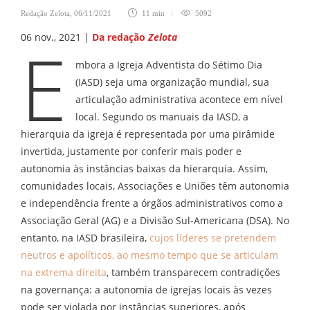
Redação Zelota
,
06/11/2021
11 min
5092
06 nov., 2021 |
Da redação
Zelota
E
mbora a Igreja Adventista do Sétimo Dia
(IASD) seja uma organização mundial, sua
articulação administrativa acontece em nível
local. Segundo os manuais da IASD, a
hierarquia da igreja é representada por uma pirâmide
invertida, justamente por conferir mais poder e
autonomia às instâncias baixas da hierarquia. Assim,
comunidades locais, Associações e Uniões têm autonomia
e independência frente a órgãos administrativos como a
Associação Geral (AG) e a Divisão Sul-Americana (DSA). No
entanto, na IASD brasileira,
cujos líderes se pretendem
neutros e apolíticos, ao mesmo tempo que se articulam
na extrema direita
, também transparecem contradições
na governança: a autonomia de igrejas locais às vezes
pode ser violada por instâncias superiores, após