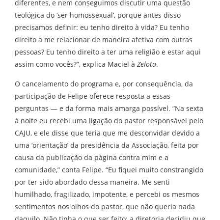
diferentes, e nem conseguimos discutir uma questão
teológica do ‘ser homossexual’, porque antes disso
precisamos definir: eu tenho direito à vida? Eu tenho
direito a me relacionar de maneira afetiva com outras
pessoas? Eu tenho direito a ter uma religião e estar aqui
assim como vocês?”, explica Maciel à
Zelota
.
O cancelamento do programa e, por consequência, da
participação de Felipe oferece resposta a essas
perguntas — e da forma mais amarga possível. “Na sexta
à noite eu recebi uma ligação do pastor responsável pelo
CAJU, e ele disse que teria que me desconvidar devido a
uma ‘orientação’ da presidência da Associação, feita por
causa da publicação da página contra mim e a
comunidade,” conta Felipe. “Eu fiquei muito constrangido
por ter sido abordado dessa maneira. Me senti
humilhado, fragilizado, impotente, e percebi os mesmos
sentimentos nos olhos do pastor, que não queria nada
daquilo. Não tinha o que ser feito; a diretoria decidiu que