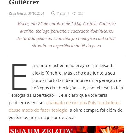
Gutiérrez
Ruan Gomes
,
30/10/2024
7 min
317
Morre, em 22 de outubro de 2024, Gustavo Gutiérrez
Merino, teólogo peruano e sacerdote dominicano,
destacado pela sua contribuição teológica contextual,
situada na experiência da fé do povo
E
u sempre achei meio brega essa coisa de
elogio fúnebre. Mas acho que junto a seu
corpo morto também morre uma geração de
teólogos da libertação — e, com ele vai toda a
Teologia da Libertação —, e é claro que você teria
problemas em ser
chamado de um dos Pais fundadores
desse modo de fazer teologia
: a obra sempre foi além de
você, mas nunca apesar de você.