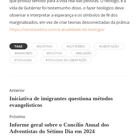
que produz sentido para a vida real das pessoas. O teólogo, e a
vida de Gutiérrez foi testemunho disso, o fazer teológico deve
observar e interpretar a esperança e os símbolos de fé dos
marginalizados, em vez de criar teorias desconectadas da prática:
https://revistazelota.com/a-atualidade-da-teologia/
TAGS
#GUSTAVO
#GUTIÉRREZ
#LIBERTAÇÃO
#MARXISMO
#POLÍTICA
#RELIGIÃO
#TEOLOGIA
#TEOLOGIA DA LIBERTAÇÃO
Anterior
Iniciativa de imigrantes questiona métodos
evangelísticos
Próximo
Informe geral sobre o Concílio Anual dos
Adventistas do Sétimo Dia em 2024