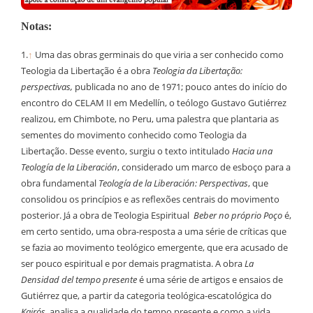
Notas:
1.
↑
Uma das obras germinais do que viria a ser conhecido como
Teologia da Libertação é a obra
Teologia da Libertação:
perspectivas,
publicada no ano de 1971; pouco antes do início do
encontro do CELAM II em Medellín, o teólogo Gustavo Gutiérrez
realizou, em Chimbote, no Peru, uma palestra que plantaria as
sementes do movimento conhecido como Teologia da
Libertação. Desse evento, surgiu o texto intitulado
Hacia una
Teología de la Liberación
, considerado um marco de esboço para a
obra fundamental
Teología de la Liberación: Perspectivas
, que
consolidou os princípios e as reflexões centrais do movimento
posterior. Já a obra de Teologia Espiritual
Beber no próprio Poço
é,
em certo sentido, uma obra-resposta a uma série de críticas que
se fazia ao movimento teológico emergente, que era acusado de
ser pouco espiritual e por demais pragmatista. A obra
La
Densidad del tempo presente
é uma série de artigos e ensaios de
Gutiérrez que, a partir da categoria teológica-escatológica do
Kairós
,
analisa a qualidade do tempo presente e como a vida