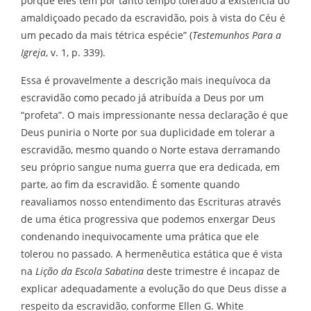
porque eles têm por tanto tempo tolerado a existência do
amaldiçoado pecado da escravidão, pois à vista do Céu é
um pecado da mais tétrica espécie” (
Testemunhos Para a
Igreja
, v. 1, p. 339).
Essa é provavelmente a descrição mais inequívoca da
escravidão como pecado já atribuída a Deus por um
“profeta”. O mais impressionante nessa declaração é que
Deus puniria o Norte por sua duplicidade em tolerar a
escravidão, mesmo quando o Norte estava derramando
seu próprio sangue numa guerra que era dedicada, em
parte, ao fim da escravidão. É somente quando
reavaliamos nosso entendimento das Escrituras através
de uma ética progressiva que podemos enxergar Deus
condenando inequivocamente uma prática que ele
tolerou no passado. A hermenêutica estática que é vista
na
Lição da Escola Sabatina
deste trimestre é incapaz de
explicar adequadamente a evolução do que Deus disse a
respeito da escravidão, conforme Ellen G. White