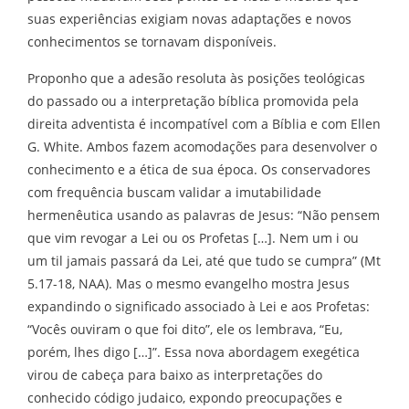
suas experiências exigiam novas adaptações e novos
conhecimentos se tornavam disponíveis.
Proponho que a adesão resoluta às posições teológicas
do passado ou a interpretação bíblica promovida pela
direita adventista é incompatível com a Bíblia e com Ellen
G. White. Ambos fazem acomodações para desenvolver o
conhecimento e a ética de sua época. Os conservadores
com frequência buscam validar a imutabilidade
hermenêutica usando as palavras de Jesus: “Não pensem
que vim revogar a Lei ou os Profetas […]. Nem um i ou
um til jamais passará da Lei, até que tudo se cumpra” (Mt
5.17-18, NAA). Mas o mesmo evangelho mostra Jesus
expandindo o significado associado à Lei e aos Profetas:
“Vocês ouviram o que foi dito”, ele os lembrava, “Eu,
porém, lhes digo […]”. Essa nova abordagem exegética
virou de cabeça para baixo as interpretações do
conhecido código judaico, expondo preocupações e