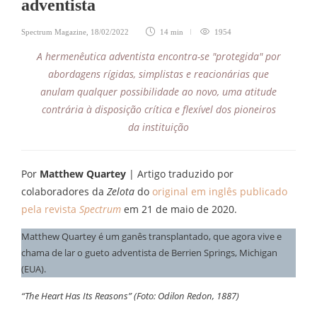
adventista
Spectrum Magazine
,
18/02/2022
14 min
1954
A hermenêutica adventista encontra-se "protegida" por
abordagens rígidas, simplistas e reacionárias que
anulam qualquer possibilidade ao novo, uma atitude
contrária à disposição crítica e flexível dos pioneiros
da instituição
Por
Matthew Quartey
| Artigo traduzido por
colaboradores da
Zelota
do
original em inglês publicado
pela revista
Spectrum
em 21 de maio de 2020.
Matthew Quartey é um ganês transplantado, que agora vive e
chama de lar o gueto adventista de Berrien Springs, Michigan
(EUA).
“The Heart Has Its Reasons” (Foto: Odilon Redon, 1887)