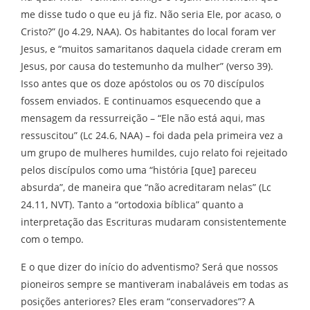
me disse tudo o que eu já fiz. Não seria Ele, por acaso, o
Cristo?” (Jo 4.29, NAA). Os habitantes do local foram ver
Jesus, e “muitos samaritanos daquela cidade creram em
Jesus, por causa do testemunho da mulher” (verso 39).
Isso antes que os doze apóstolos ou os 70 discípulos
fossem enviados. E continuamos esquecendo que a
mensagem da ressurreição – “Ele não está aqui, mas
ressuscitou” (Lc 24.6, NAA) – foi dada pela primeira vez a
um grupo de mulheres humildes, cujo relato foi rejeitado
pelos discípulos como uma “história [que] pareceu
absurda”, de maneira que “não acreditaram nelas” (Lc
24.11, NVT). Tanto a “ortodoxia bíblica” quanto a
interpretação das Escrituras mudaram consistentemente
com o tempo.
E o que dizer do início do adventismo? Será que nossos
pioneiros sempre se mantiveram inabaláveis ​​em todas as
posições anteriores? Eles eram “conservadores”? A