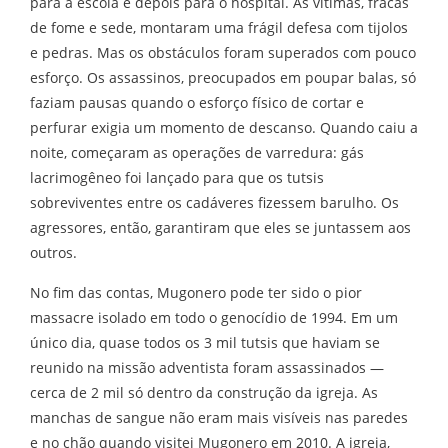
para a escola e depois para o hospital. As vítimas, fracas
de fome e sede, montaram uma frágil defesa com tijolos
e pedras. Mas os obstáculos foram superados com pouco
esforço. Os assassinos, preocupados em poupar balas, só
faziam pausas quando o esforço físico de cortar e
perfurar exigia um momento de descanso. Quando caiu a
noite, começaram as operações de varredura: gás
lacrimogêneo foi lançado para que os tutsis
sobreviventes entre os cadáveres fizessem barulho. Os
agressores, então, garantiram que eles se juntassem aos
outros.
No fim das contas, Mugonero pode ter sido o pior
massacre isolado em todo o genocídio de 1994. Em um
único dia, quase todos os 3 mil tutsis que haviam se
reunido na missão adventista foram assassinados —
cerca de 2 mil só dentro da construção da igreja. As
manchas de sangue não eram mais visíveis nas paredes
e no chão quando visitei Mugonero em 2010. A igreja,