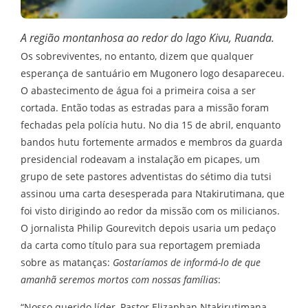
A região montanhosa ao redor do lago Kivu, Ruanda.
Os sobreviventes, no entanto, dizem que qualquer
esperança de santuário em Mugonero logo desapareceu.
O abastecimento de água foi a primeira coisa a ser
cortada. Então todas as estradas para a missão foram
fechadas pela polícia hutu. No dia 15 de abril, enquanto
bandos hutu fortemente armados e membros da guarda
presidencial rodeavam a instalação em picapes, um
grupo de sete pastores adventistas do sétimo dia tutsi
assinou uma carta desesperada para Ntakirutimana, que
foi visto dirigindo ao redor da missão com os milicianos.
O jornalista Philip Gourevitch depois usaria um pedaço
da carta como título para sua reportagem premiada
sobre as matanças:
Gostaríamos de informá-lo de que
amanhã seremos mortos com nossas famílias
:
“Nosso querido líder, Pastor Elizaphan Ntakirutimana,