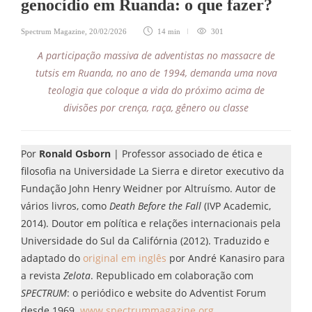
genocídio em Ruanda: o que fazer?
Spectrum Magazine
,
20/02/2026
14 min
301
A participação massiva de adventistas no massacre de
tutsis em Ruanda, no ano de 1994, demanda uma nova
teologia que coloque a vida do próximo acima de
divisões por crença, raça, gênero ou classe
Por
Ronald Osborn
| Professor associado de ética e
filosofia na Universidade La Sierra e diretor executivo da
Fundação John Henry Weidner por Altruísmo. Autor de
vários livros, como
Death Before the Fall
(IVP Academic,
2014). Doutor em política e relações internacionais pela
Universidade do Sul da Califórnia (2012). Traduzido e
adaptado do
original em inglês
por André Kanasiro para
a revista
Zelota
. Republicado em colaboração com
SPECTRUM
: o periódico e website do Adventist Forum
desde 1969.
www.spectrummagazine.org