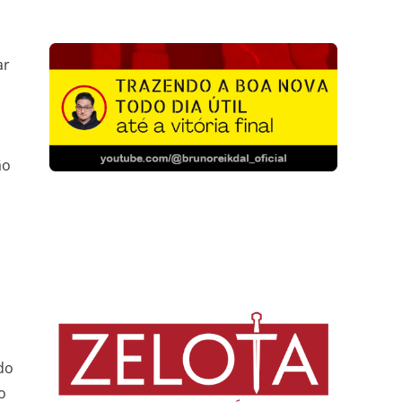
ar
m
ão
do
o