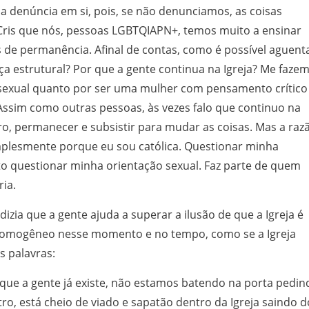
la denúncia em si, pois, se não denunciamos, as coisas
ris que nós, pessoas LGBTQIAPN+, temos muito a ensinar
s de permanência. Afinal de contas, como é possível aguent
iça estrutural? Por que a gente continua na Igreja? Me faze
ssexual quanto por ser uma mulher com pensamento crítico
 Assim como outras pessoas, às vezes falo que continuo na
tro, permanecer e subsistir para mudar as coisas. Mas a raz
lesmente porque eu sou católica. Questionar minha
to questionar minha orientação sexual. Faz parte de quem
ria.
dizia que a gente ajuda a superar a ilusão de que a Igreja é
omogêneo nesse momento e no tempo, como se a Igreja
 palavras:
rque a gente já existe, não estamos batendo na porta pedin
ro, está cheio de viado e sapatão dentro da Igreja saindo d