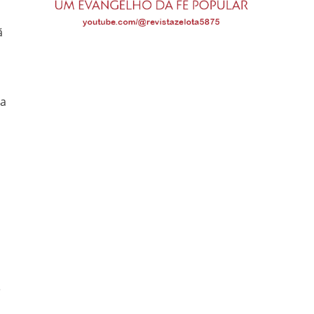
ã
 a
e