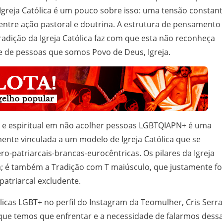
Igreja Católica é um pouco sobre isso: uma tensão constan
, entre ação pastoral e doutrina. A estrutura de pensamento
 tradição da Igreja Católica faz com que esta não reconheça
de de pessoas que somos Povo de Deus, Igreja.
gica e espiritual em não acolher pessoas LGBTQIAPN+ é uma
ente vinculada a um modelo de Igreja Católica que se
ero-patriarcais-brancas-eurocêntricas. Os pilares da Igreja
gia; é também a Tradição com T maiúsculo, que justamente fo
atriarcal excludente.
icas LGBT+ no perfil do Instagram da Teomulher, Cris Serr
 que temos que enfrentar e a necessidade de falarmos dess