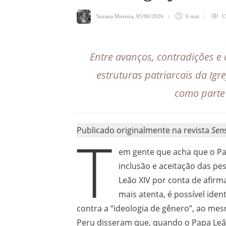
Suzana Moreira
,
05/06/2026
6 min
1
Entre avanços, contradições e
estruturas patriarcais da Ig
como parte 
Publicado originalmente na revista
Sen
T
em gente que acha que o Pap
inclusão e aceitação das p
Leão XIV por conta de afirm
mais atenta, é possível ide
contra a “ideologia de gênero”, ao m
Peru disseram que, quando o Papa Leão