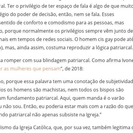
al. Ter o privilégio de ter espaço de fala é algo de que muit
gio do poder de decisão, então, nem se fala. Esses
 sentido de conforto e comodismo para as pessoas, mas
, porque normalmente os privilégios sempre vêm junto de
mais em tempos de redes sociais. O homem cis gay pode at
, mas, ainda assim, costuma reproduzir a lógica patriarcal.
lica romper com sua blindagem patriarcal. Como afirma Ivon
der as mulheres que pensam
”, de 2018:
mo, porque essa palavra tem uma conotação de subjetivida
dos os homens são machistas, nem todos os bispos são
e um fundamento patriarcal. Aqui, quem manda é o varão
u não sou. Então, eu poderia estar mais com a razão do qu
ndo patriarcal não apenas subsiste na Igreja.”
ismo da Igreja Católica, que, por sua vez, também legitima 