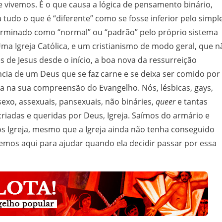
e vivemos. É o que causa a lógica de pensamento binário,
a tudo o que é “diferente” como se fosse inferior pelo simpl
erminado como “normal” ou “padrão” pelo próprio sistema
 Uma Igreja Católica, e um cristianismo de modo geral, que n
 de Jesus desde o início, a boa nova da ressurreição
ia de um Deus que se faz carne e se deixa ser comido por
ha na sua compreensão do Evangelho. Nós, lésbicas, gays,
rsexo, assexuais, pansexuais, não bináries,
queer
e tantas
riadas e queridas por Deus, Igreja. Saímos do armário e
 Igreja, mesmo que a Igreja ainda não tenha conseguido
remos aqui para ajudar quando ela decidir passar por essa