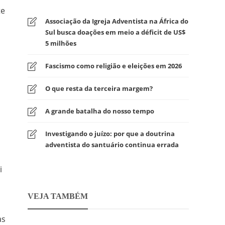
te
Associação da Igreja Adventista na África do
Sul busca doações em meio a déficit de US$
5 milhões
Fascismo como religião e eleições em 2026
O que resta da terceira margem?
A grande batalha do nosso tempo
Investigando o juízo: por que a doutrina
adventista do santuário continua errada
i
VEJA TAMBÉM
a
as