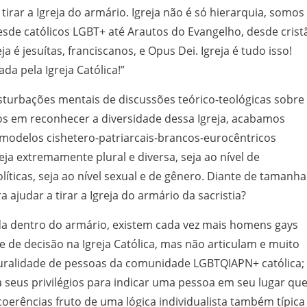
tirar a Igreja do armário. Igreja não é só hierarquia, somos
esde católicos LGBT+ até Arautos do Evangelho, desde crist
ja é jesuítas, franciscanos, e Opus Dei. Igreja é tudo isso!
ada pela Igreja Católica!”
rbações mentais de discussões teórico-teológicas sobre
amos em reconhecer a diversidade dessa Igreja, acabamos
modelos cishetero-patriarcais-brancos-eurocêntricos
reja extremamente plural e diversa, seja ao nível de
líticas, seja ao nível sexual e de gênero. Diante de tamanha
 ajudar a tirar a Igreja do armário da sacristia?
 dentro do armário, existem cada vez mais homens gays
e de decisão na Igreja Católica, mas não articulam e muito
uralidade de pessoas da comunidade LGBTQIAPN+ católica;
seus privilégios para indicar uma pessoa em seu lugar qu
oerências fruto de uma lógica individualista também típica