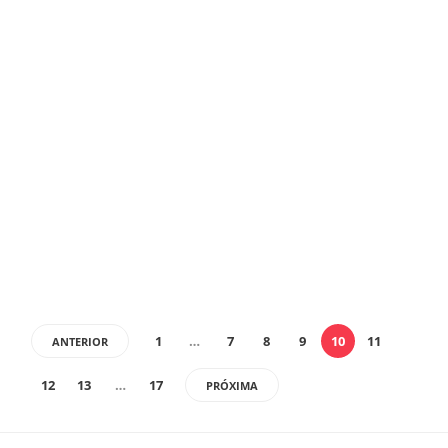
ADVENTISMO
,
SEXUALIDADE
Saša Gunjević é primeiro pastor
bissexual adventista credenciado
Redação Zelota
,
29/03/2023
9 min
Enquanto no contexto europeu, como Suécia e Alemanha, a afirmação
dos LGBTQIAPN+ avança, a declaração de Saša sequer foi noticiada pela
mídia adventista na América Latina
1
…
7
8
9
10
11
ANTERIOR
12
13
…
17
PRÓXIMA