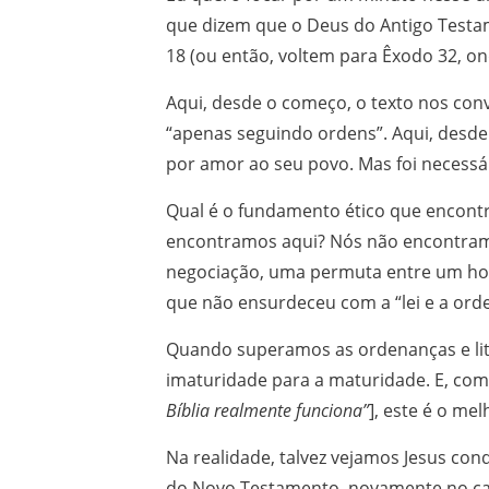
que dizem que o Deus do Antigo Testam
18 (ou então, voltem para Êxodo 32, o
Aqui, desde o começo, o texto nos con
“apenas seguindo ordens”. Aqui, desde 
por amor ao seu povo. Mas foi necessá
Qual é o fundamento ético que encont
encontramos aqui? Nós não encontram
negociação, uma permuta entre um hom
que não ensurdeceu com a “lei e a ord
Quando superamos as ordenanças e lit
imaturidade para a maturidade. E, com
Bíblia realmente funciona”
], este é o me
Na realidade, talvez vejamos Jesus cond
do Novo Testamento, novamente no cap