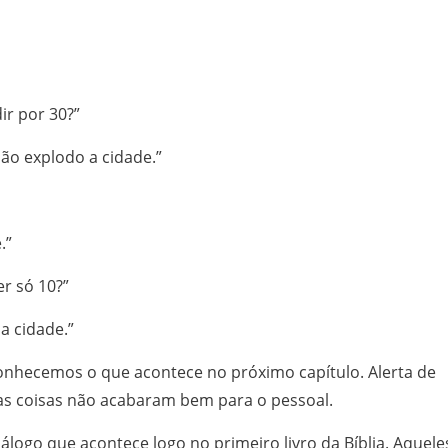
ir por 30?”
não explodo a cidade.”
.”
er só 10?”
a cidade.”
nhecemos o que acontece no próximo capítulo. Alerta de
e as coisas não acabaram bem para o pessoal.
logo que acontece logo no primeiro livro da Bíblia. Aquele