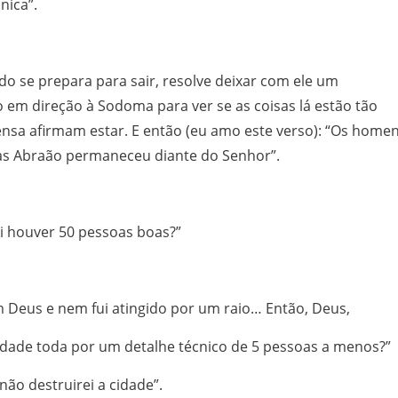
nica”.
o se prepara para sair, resolve deixar com ele um
 em direção à Sodoma para ver se as coisas lá estão tão
nsa afirmam estar. E então (eu amo este verso): “Os home
as Abraão permaneceu diante do Senhor”.
li houver 50 pessoas boas?”
om Deus e nem fui atingido por um raio… Então, Deus,
cidade toda por um detalhe técnico de 5 pessoas a menos?”
não destruirei a cidade”.