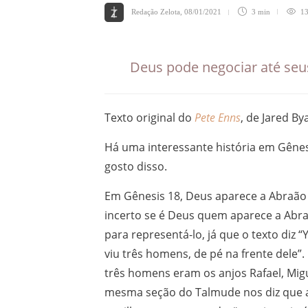
Redação Zelota
,
08/01/2021
3 min
13
Deus pode negociar até seu
Texto original do
Pete Enns
, de Jared B
Há uma interessante história em Gênes
gosto disso.
Em Gênesis 18, Deus aparece a Abraão p
incerto se é Deus quem aparece a Abr
para representá-lo, já que o texto diz
viu três homens, de pé na frente dele”.
três homens eram os anjos Rafael, Migue
mesma seção do Talmude nos diz que a 