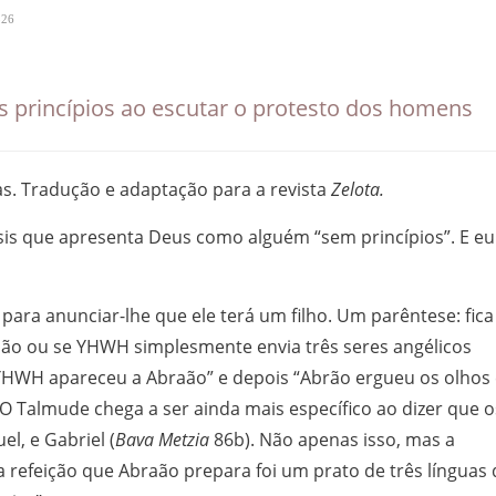
26
s princípios ao escutar o protesto dos homens
yas. Tradução e adaptação para a revista
Zelota.
is que apresenta Deus como alguém “sem princípios”. E eu
ara anunciar-lhe que ele terá um filho. Um parêntese: fica
aão ou se YHWH simplesmente envia três seres angélicos
 “YHWH apareceu a Abraão” e depois “Abrão ergueu os olhos
 O Talmude chega a ser ainda mais específico ao dizer que o
l, e Gabriel (
Bava Metzia
86b). Não apenas isso, mas a
refeição que Abraão prepara foi um prato de três línguas 