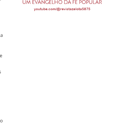
ra
e
s
ro