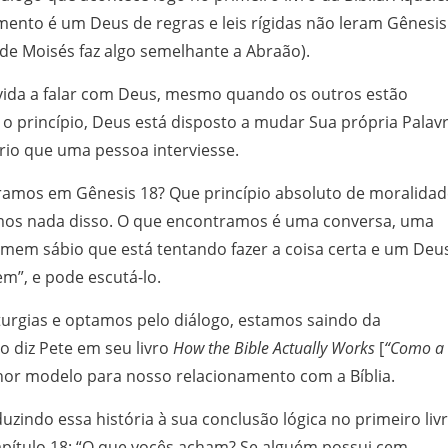
ento é um Deus de regras e leis rígidas não leram Gênesis
nde Moisés faz algo semelhante a Abraão).
vida a falar com Deus, mesmo quando os outros estão
o princípio, Deus está disposto a mudar Sua própria Palav
rio que uma pessoa interviesse.
ramos em Gênesis 18? Que princípio absoluto de moralidad
os nada disso. O que encontramos é uma conversa, uma
em sábio que está tentando fazer a coisa certa e um Deu
em”, e pode escutá-lo.
urgias e optamos pelo diálogo, estamos saindo da
o diz Pete em seu livro
How the Bible Actually Works
[
“Como a
lhor modelo para nosso relacionamento com a Bíblia.
uzindo essa história à sua conclusão lógica no primeiro liv
ítulo 18: “O que vocês acham? Se alguém possui cem