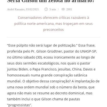
Seria Gilson um zelota no armário?
André Kanasiro
,
03/02/2021
5 min
2901
Conservadores oferecem críticas razoáveis à
política norte-americana, mas tropeçam em seus
preconceitos
“Esse púlpito não será lugar de politização.” Essa frase,
proferida pelo Pr. Gilson Grüdtner, pastor do UNASP-SP,
no último sábado (30), ecoou ironicamente ao longo de
seus dois sermões escatológicos, nos quais o pastor
juntou Biden, o Papa Francisco, jesuítas, China, Davos e
homossexuais numa grande conspiração satânica
mundial. O objetivo dessa conspiração? A implantação de
uma nova ordem mundial sob o número da besta, que
agora não mais se resume ao decreto dominical, mas
também inclui o que Gilson chama de pautas
“progressistas”.