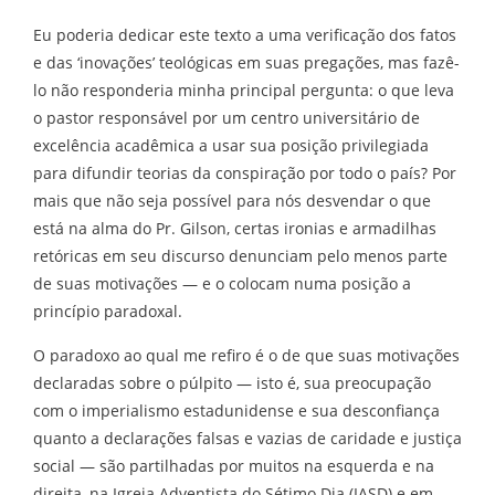
Eu poderia dedicar este texto a uma verificação dos fatos
e das ‘inovações’ teológicas em suas pregações, mas fazê-
lo não responderia minha principal pergunta: o que leva
o pastor responsável por um centro universitário de
excelência acadêmica a usar sua posição privilegiada
para difundir teorias da conspiração por todo o país? Por
mais que não seja possível para nós desvendar o que
está na alma do Pr. Gilson, certas ironias e armadilhas
retóricas em seu discurso denunciam pelo menos parte
de suas motivações — e o colocam numa posição a
princípio paradoxal.
O paradoxo ao qual me refiro é o de que suas motivações
declaradas sobre o púlpito — isto é, sua preocupação
com o imperialismo estadunidense e sua desconfiança
quanto a declarações falsas e vazias de caridade e justiça
social — são partilhadas por muitos na esquerda e na
direita, na Igreja Adventista do Sétimo Dia (IASD) e em