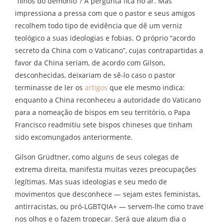
“filhos do demônio”? A pergunta fica no ar. Mas
impressiona a pressa com que o pastor e seus amigos
recolhem todo tipo de evidência que dê um verniz
teológico a suas ideologias e fobias. O próprio “acordo
secreto da China com o Vaticano”, cujas contrapartidas a
favor da China seriam, de acordo com Gilson,
desconhecidas, deixariam de sê-lo caso o pastor
terminasse de ler os
artigos
que ele mesmo indica:
enquanto a China reconheceu a autoridade do Vaticano
para a nomeação de bispos em seu território, o Papa
Francisco readmitiu sete bispos chineses que tinham
sido excomungados anteriormente.
Gilson Grüdtner, como alguns de seus colegas de
extrema direita, manifesta muitas vezes preocupações
legítimas. Mas suas ideologias e seu medo de
movimentos que desconhece — sejam estes feministas,
antirracistas, ou pró-LGBTQIA+ — servem-lhe como trave
nos olhos e o fazem tropeçar. Será que algum dia o