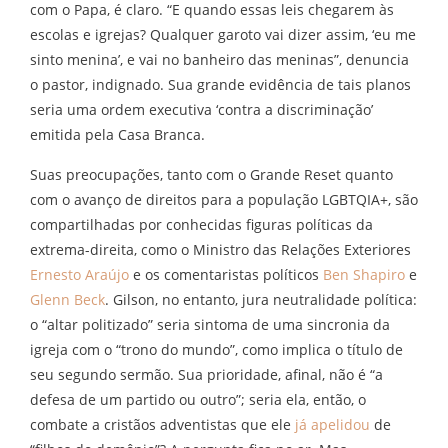
com o Papa, é claro. “E quando essas leis chegarem às
escolas e igrejas? Qualquer garoto vai dizer assim, ‘eu me
sinto menina’, e vai no banheiro das meninas”, denuncia
o pastor, indignado. Sua grande evidência de tais planos
seria uma ordem executiva ‘contra a discriminação’
emitida pela Casa Branca.
Suas preocupações, tanto com o Grande Reset quanto
com o avanço de direitos para a população LGBTQIA+, são
compartilhadas por conhecidas figuras políticas da
extrema-direita, como o Ministro das Relações Exteriores
Ernesto Araújo
e os comentaristas políticos
Ben Shapiro
e
Glenn Beck
. Gilson, no entanto, jura neutralidade política:
o “altar politizado” seria sintoma de uma sincronia da
igreja com o “trono do mundo”, como implica o título de
seu segundo sermão. Sua prioridade, afinal, não é “a
defesa de um partido ou outro”; seria ela, então, o
combate a cristãos adventistas que ele
já apelidou
de