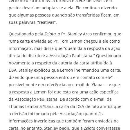
certo no distrito, mas “a diretiva é a voz de Deus”, e o
pastor deveriam adaptar-se a ela. Ele continua dizendo
que algumas pessoas quando são transferidas ficam, em
suas palavras, “reativas”.
Questionado pela
Zelota
, o Pr. Stanley Arco confirmou que
“uma carta enviada ao Pr. Tom Lemon chegou a ele como
informação”, mas disse que “quem dá a resposta da ação
direta do distrito é a Associação Paulistana.” Questionado
novamente a respeito da autoria da carta atribuída à
DSA, Stanley explicou que Lemon lhe “mandou uma carta,
dizendo que uma pessoa entrou em contato com ele” —
possivelmente em referência ao e-mail de Ylana — e que
a resposta a Lemon foi que esta era uma ação específica
da Associação Paulistana. De acordo com o e-mail de
Thomas Lemon a Ylana, a carta da DSA de fato afirma que
a decisão foi tomada pela Associação; quanto às
informações inverídicas que também foram enviadas na
carta, no entanto, Stanley pediu que a
Zelota
conversasse