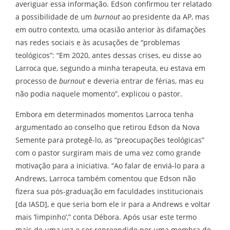
averiguar essa informação. Edson confirmou ter relatado
a possibilidade de um
burnout
ao presidente da AP, mas
em outro contexto, uma ocasião anterior às difamações
nas redes sociais e às acusações de “problemas
teológicos”: “Em 2020, antes dessas crises, eu disse ao
Larroca que, segundo a minha terapeuta, eu estava em
processo de
burnout
e deveria entrar de férias, mas eu
não podia naquele momento”, explicou o pastor.
Embora em determinados momentos Larroca tenha
argumentado ao conselho que retirou Edson da Nova
Semente para protegê-lo, as “preocupações teológicas”
com o pastor surgiram mais de uma vez como grande
motivação para a iniciativa. “Ao falar de enviá-lo para a
Andrews, Larroca também comentou que Edson não
fizera sua pós-graduação em faculdades institucionais
[da IASD], e que seria bom ele ir para a Andrews e voltar
mais ‘limpinho’,” conta Débora. Após usar este termo
mais de uma vez e ser repreendido por uma membra do