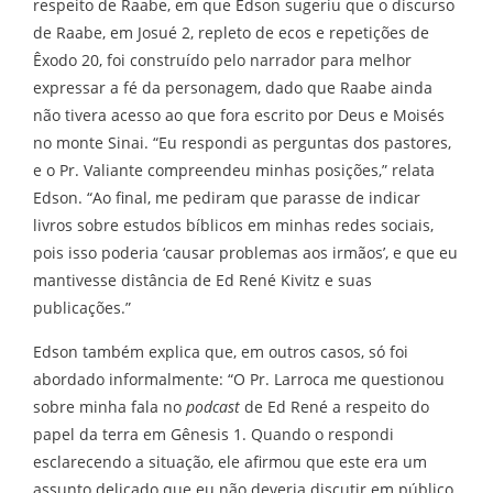
respeito de Raabe, em que Edson sugeriu que o discurso
de Raabe, em Josué 2, repleto de ecos e repetições de
Êxodo 20, foi construído pelo narrador para melhor
expressar a fé da personagem, dado que Raabe ainda
não tivera acesso ao que fora escrito por Deus e Moisés
no monte Sinai. “Eu respondi as perguntas dos pastores,
e o Pr. Valiante compreendeu minhas posições,” relata
Edson. “Ao final, me pediram que parasse de indicar
livros sobre estudos bíblicos em minhas redes sociais,
pois isso poderia ‘causar problemas aos irmãos’, e que eu
mantivesse distância de Ed René Kivitz e suas
publicações.”
Edson também explica que, em outros casos, só foi
abordado informalmente: “O Pr. Larroca me questionou
sobre minha fala no
podcast
de Ed René a respeito do
papel da terra em Gênesis 1. Quando o respondi
esclarecendo a situação, ele afirmou que este era um
assunto delicado que eu não deveria discutir em público,