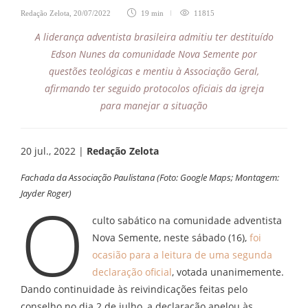
Redação Zelota
,
20/07/2022
19 min
11815
A liderança adventista brasileira admitiu ter destituído
Edson Nunes da comunidade Nova Semente por
questões teológicas e mentiu à Associação Geral,
afirmando ter seguido protocolos oficiais da igreja
para manejar a situação
20 jul., 2022 |
Redação Zelota
Fachada da Associação Paulistana (Foto: Google Maps; Montagem:
Jayder Roger)
O
culto sabático na comunidade adventista
Nova Semente, neste sábado (16),
foi
ocasião para a leitura de uma segunda
declaração oficial
, votada unanimemente.
Dando continuidade às reivindicações feitas pelo
conselho no dia 2 de julho, a declaração apelou às