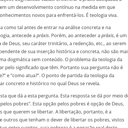
tá em um desenvolvimento contínuo na medida em que
hecimentos novos para enfrentá-los. É teologia viva.
 como tal antes de entrar na análise concreta e na
ogia, antecede a
práxis
. Porém, ao anteceder a
práxis
, é um
 de Deus, seu caráter trinitário, a redenção, etc., ao serem
endente de sua inserção histórica e concreta, não são mai
ma dogmática sem conteúdo. O problema da teologia da
ar pelo significado que têm. Portanto sua pergunta não é
e?” e “como atua?”. O ponto de partida da teologia da
gar concreto e histórico no qual Deus se revela.
osta que dá a esta pergunta. Esta resposta se dá por meio d
pelos pobres”. Esta opção pelos pobres é opção de Deus,
e querem se libertar. A libertação, portanto, é a
 outros que tenham o dever de libertar os pobres, vistos
 entre sujeitos, cuja pobreza é a negação real deste