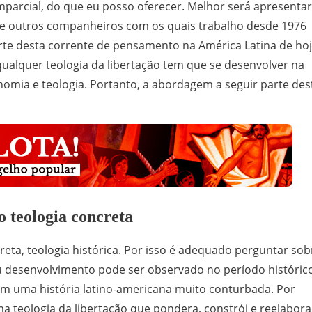
mparcial, do que eu posso oferecer. Melhor será apresentar
e outros companheiros com os quais trabalho desde 1976
arte desta corrente de pensamento na América Latina de hoj
qualquer teologia da libertação tem que se desenvolver na
nomia e teologia. Portanto, a abordagem a seguir parte des
o teologia concreta
creta, teologia histórica. Por isso é adequado perguntar sob
Seu desenvolvimento pode ser observado no período históric
 em uma história latino-americana muito conturbada. Por
teologia da libertação que pondera, constrói e reelabora