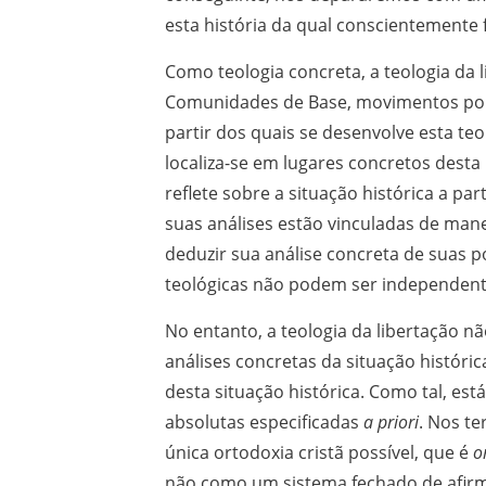
esta história da qual conscientemente f
Como teologia concreta, a teologia da 
Comunidades de Base, movimentos popul
partir dos quais se desenvolve esta teo
localiza-se em lugares concretos desta
reflete sobre a situação histórica a par
suas análises estão vinculadas de mane
deduzir sua análise concreta de suas 
teológicas não podem ser independente
No entanto, a teologia da libertação nã
análises concretas da situação históri
desta situação histórica. Como tal, es
absolutas especificadas
a priori
. Nos te
única ortodoxia cristã possível, que é
o
não como um sistema fechado de afirm