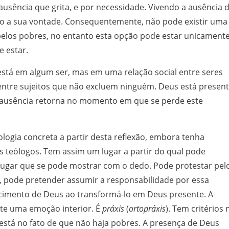
 ausência que grita, e por necessidade. Vivendo a ausência 
do a sua vontade. Consequentemente, não pode existir uma
elos pobres, no entanto esta opção pode estar unicament
e estar.
stá em algum ser, mas em uma relação social entre seres
tre sujeitos que não excluem ninguém. Deus está presen
 ausência retorna no momento em que se perde este
ologia concreta a partir desta reflexão, embora tenha
es teólogos. Tem assim um lugar a partir do qual pode
m lugar que se pode mostrar com o dedo. Pode protestar pel
, pode pretender assumir a responsabilidade por essa
ecimento de Deus ao transformá-lo em Deus presente. A
te uma emoção interior. É
práxis
(
ortopráxis
). Tem critérios 
 está no fato de que não haja pobres. A presença de Deus