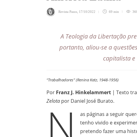
Revista Pasos
,
17/10/2022
69 min
36
A Teologia da Libertação pre
portanto, aliou-se a questõe
capitalista 
“Trabalhadores” (Renina Katz, 1948-1956)
Por
Franz J. Hinkelammert
| Texto tr
Zelota
por Daniel José Burato.
N
as páginas a seguir que
tenho vivido e experime
pretendo fazer uma histó