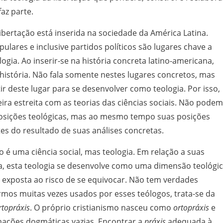
az parte.
libertação está inserida na sociedade da América Latina.
ares e inclusive partidos políticos são lugares chave a
logia. Ao inserir-se na história concreta latino-americana,
 história. Não fala somente nestes lugares concretos, mas
tir deste lugar para se desenvolver como teologia. Por isso,
ira estreita com as teorias das ciências sociais. Não podem
posições teológicas, mas ao mesmo tempo suas posições
s do resultado de suas análises concretas.
o é uma ciência social, mas teologia. Em relação a suas
ca, esta teologia se desenvolve como uma dimensão teológi
tá exposta ao risco de se equivocar. Não tem verdades
rmos muitas vezes usados por esses teólogos, trata-se da
rtopráxis
. O próprio cristianismo nasceu como
ortopráxis
e
ações dogmáticas vazias. Encontrar a
práxis
adequada à