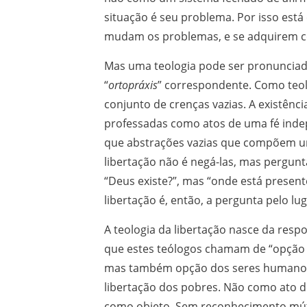
situação é seu problema. Por isso es
mudam os problemas, e se adquirem con
Mas uma teologia pode ser pronunciada
“
ortopráxis
” correspondente. Como teol
conjunto de crenças vazias. A existência
professadas como atos de uma fé indep
que abstrações vazias que compõem u
libertação não é negá-las, mas pergunt
“Deus existe?”, mas “onde está present
libertação é, então, a pergunta pelo lu
A teologia da libertação nasce da resp
que estes teólogos chamam de “opção 
mas também opção dos seres humanos qu
libertação dos pobres. Não como ato de
como objeto. Sem reconhecimento mútuo