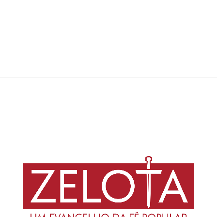
Tanto Ellen G. White quanto William Foy, um dos profetas precursores do
millerismo, se utilizaram do texto apócrifo de 2Esdras como Escritura
Sagrada para validar suas visões