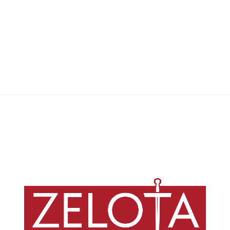
Spectrum Magazine
,
20/10/2021
7 min
Grupo de adventistas antivacina apela à instituição por isenções
religiosas às ordens de vacinação contra a COVID-19 com base em
teorias conspiratórias sensacionalistas e argumentos pseudocientíficos