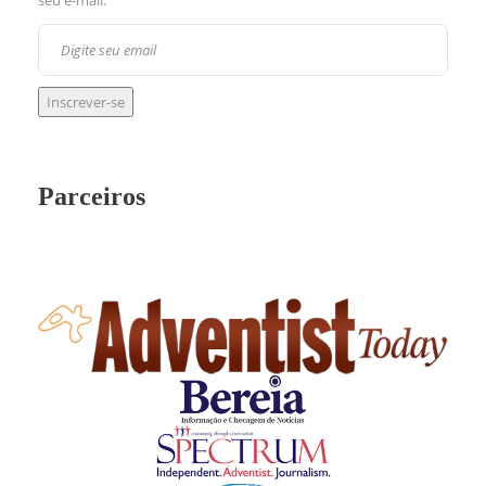
Parceiros