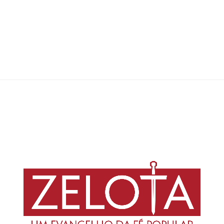
Em resposta a um texto publicado na Zelota, Bruno Reikdal reflete sobre
a estratégia tomada pelo Partido dos Trabalhadores no combate ao
fascismo ainda emergente no Brasil