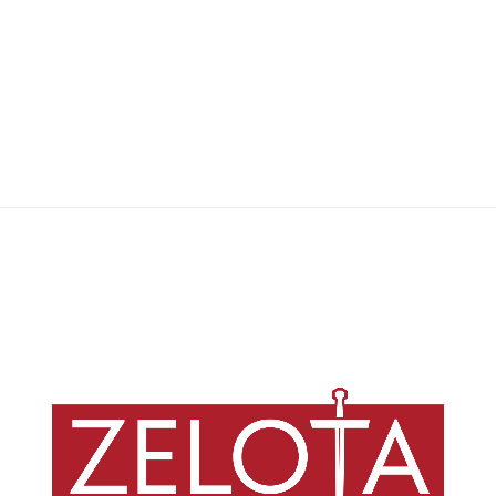
Redação Zelota
,
24/08/2022
4 min
O evento contou com a presença e participação da revista Zelota, entre
pesquisadores, pesquisadoras e representantes de diferentes
movimentos, entidades religiosas e da sociedade civil