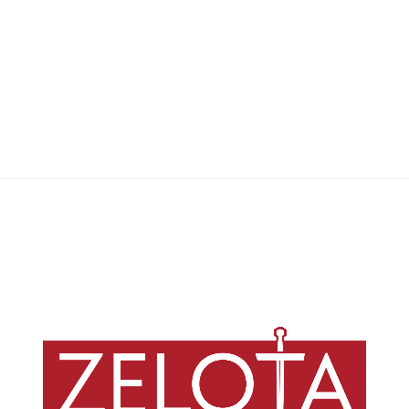
Adventist Today
,
02/06/2021
13 min
A teologia afirmativa também pode ser construída nos termos
adventistas, sem depender de “teologias liberais”, e fornecer ao texto
bíblico uma profundidade até então negligenciada