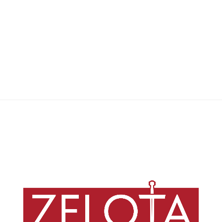
Enquanto organizações religiosas mundiais, em parceria com a Zelota,
lutam por reformas econômicas reparativas e redistributivas, artigo na
Folha de S. Paulo defende o evangelho dos ricos, escusando-os da
taxação de fortunas, a fim de manter a engrenagem capitalista que
favorece poucos em troca da exploração de muitos