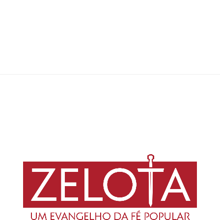
A liderança adventista bajulou regimes militares de direita para
conquistar vantagens, como na Alemanha nazista, no Chile de
Pinochet, e no Brasil de Hamilton Mourão