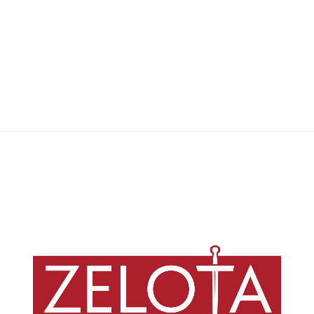
Spectrum Magazine
,
20/01/2026
8 min
Os atos de violência imperialista dos EUA podem ser lidos em articulação
com o que disse o profeta Jeremias, rejeitando teologias que sacralizam
o poder e defendendo uma ética da justiça enraizada na solidariedade