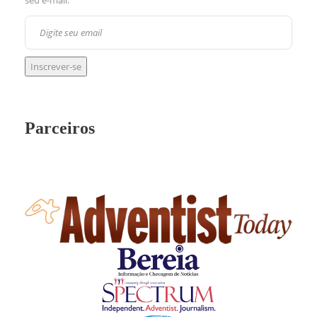
Parceiros