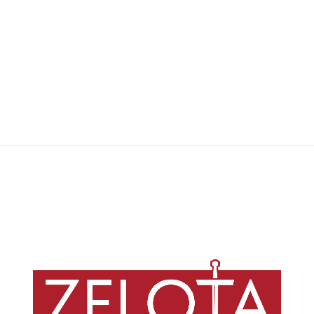
Spectrum Magazine
,
21/11/2025
20 min
Após ter sua distribuição nos EUA censurada pela denominação, livro de
importantes pesquisadores adventistas sobre Ellen G. White é
disponibilizado gratuitamente; leia aqui a introdução e inscreva-se para
traduzir o livro com a revista Zelota