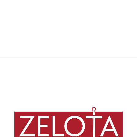
Redação Zelota
,
20/09/2024
17 min
A leitura da Bíblia proveniente dos setores populares oferece uma
perspectiva inédita para interpretação e práxis do texto bíblico em
resposta à realidade experimentada