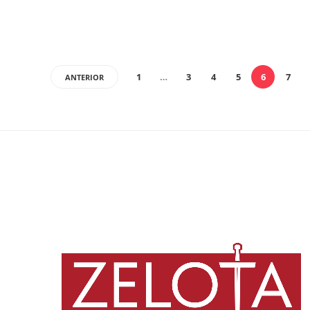
1
…
3
4
5
6
7
ANTERIOR